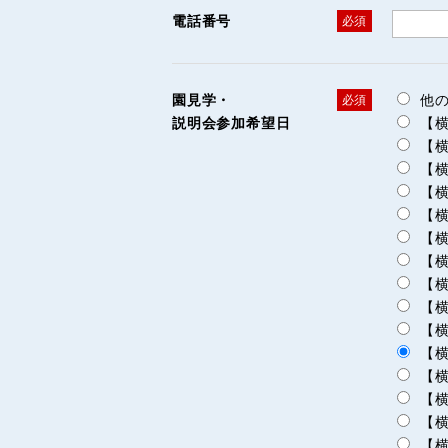
電話番号
必須
園見学・
他
必須
説明会参加希望日
【横
【横
【横
【横
【横
【横
【横
【横
【横
【横
【横
【横
【横
【横
【横