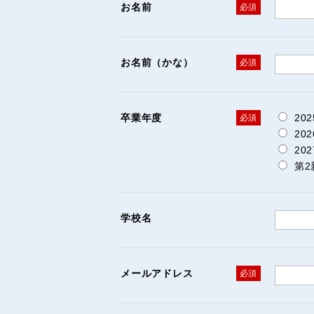
お名前
必須
お名前（かな）
必須
卒業年度
20
必須
20
20
第
学校名
メールアドレス
必須