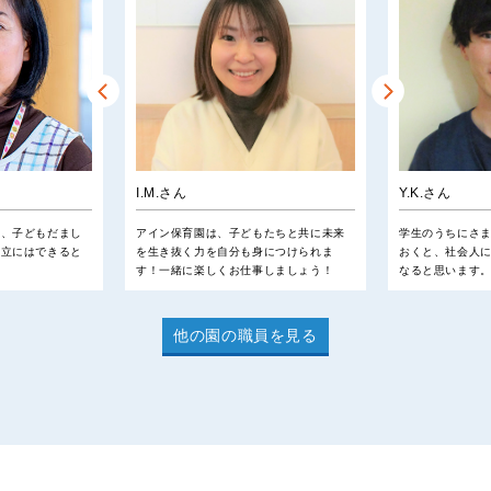
I.M.さん
Y.K.さん
い、子どもだまし
アイン保育園は、子どもたちと共に未来
学生のうちにさ
私立にはできると
を生き抜く力を自分も身につけられま
おくと、社会人
す！一緒に楽しくお仕事しましょう！
なると思います
他の園の職員を見る