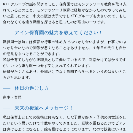
KTCグループの話を聞きました。保育園ではモンテッソーリ教育を取り入
れているとのこと。モンテッソーリ教育は経験がなかったのでやってみた
いと思ったのと、中央出版は大手ですしKTCグループも大きいので、もし
合わなくても違う職種を探せると思ったのが理由の一つです。
アイン保育園の魅力を教えてください！
職員同士は時には保育や行事の進め方でぶつかり合いますが、仕事でのぶ
つかり合いなので関係が悪くなることはありません。１年目の先生も自分
の意見をぶつけることができます。
私は子育てしながら正職員として働いているので、迷惑かけてばかりです
が、いつも嫌な顔一つせず受け入れてくれています。
研修がたくさんあり、外部だけでなく自園でも学べるというのは良いとこ
ろだと思います。
休日の過ごし方
家事・育児
未来の後輩へメッセージ！
私は保育士としての技術は何もなく、ただ子供が好き・子供のお世話をし
たいという思いだけで十数年やってきました。経験を重ねるだけでピアノ
は弾けるようになるし、絵も描けるようになります。なので技術はいりま