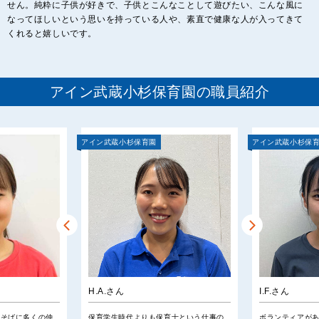
せん。純粋に子供が好きで、子供とこんなことして遊びたい、こんな風に
なってほしいという思いを持っている人や、素直で健康な人が入ってきて
くれると嬉しいです。
アイン武蔵小杉保育園の職員紹介
アイン武蔵小杉保育園
アイン武蔵小杉保
H.A.さん
I.F.さん
ぐそばに多くの仲
保育学生時代よりも保育士という仕事の
ボランティアが