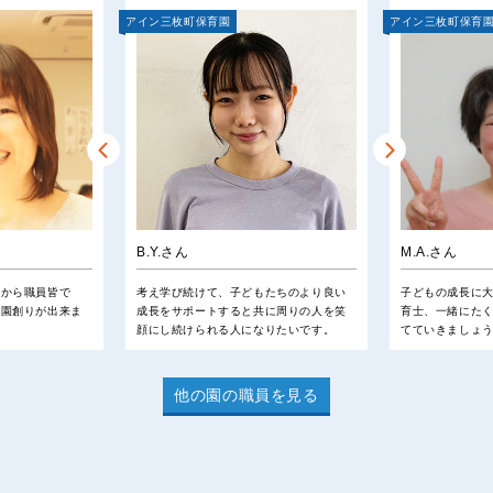
アイン三枚町保育園
アイン三枚町保育
B.Y.さん
M.A.さん
つから職員皆で
考え学び続けて、子どもたちのより良い
子どもの成長に
、園創りが出来ま
成長をサポートすると共に周りの人を笑
育士、一緒にた
顔にし続けられる人になりたいです。
てていきましょ
他の園の職員を見る